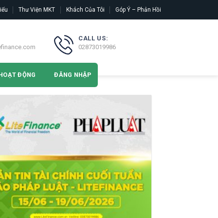
iếu
Thư Viện MKT
Khách Của Tôi
Góp Ý – Phản Hồi
CALL US:
efinance.com
02873019986
HOẠT ĐỘNG
ĐĂNG NHẬP