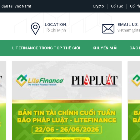
 đầu tại Việt Nam!
Crypto
Cổ Tức
Cổ Ph
LOCATION:
EMAIL US:
Hồ Chí Minh
vietnam@lit
N
LITEFINANCE TRONG TOP THẾ GIỚI
KHUYẾN MÃI
CÁC 