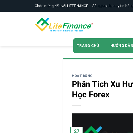
Skip
Chào mừng đến với LITEFINANCE – Sàn giao dịch uy tín hàng
to
content
TRANG CHỦ
HƯỚNG DẪ
HOẠT ĐỘNG
Phân Tích Xu Hư
Học Forex
27