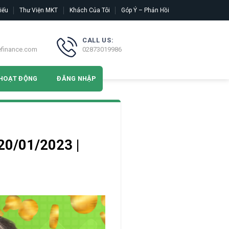
iếu
Thư Viện MKT
Khách Của Tôi
Góp Ý – Phản Hồi
CALL US:
efinance.com
02873019986
HOẠT ĐỘNG
ĐĂNG NHẬP
20/01/2023 |