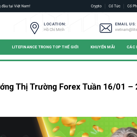
 đầu tại Việt Nam!
Crypto
Cổ Tức
Cổ Ph
LOCATION:
EMAIL US:
Hồ Chí Minh
vietnam@lit
N
LITEFINANCE TRONG TOP THẾ GIỚI
KHUYẾN MÃI
CÁC 
ớng Thị Trường Forex Tuần 16/01 – 