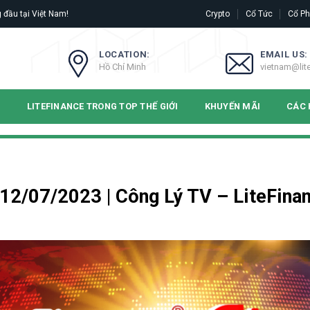
 đầu tại Việt Nam!
Crypto
Cổ Tức
Cổ Ph
LOCATION:
EMAIL US:
Hồ Chí Minh
vietnam@lit
N
LITEFINANCE TRONG TOP THẾ GIỚI
KHUYẾN MÃI
CÁC 
h 12/07/2023 | Công Lý TV – LiteFina