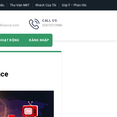
iếu
Thư Viện MKT
Khách Của Tôi
Góp Ý – Phản Hồi
CALL US:
efinance.com
02873019986
HOẠT ĐỘNG
ĐĂNG NHẬP
nce