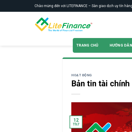
Skip
Chào mừng đến với LITEFINANCE – Sàn giao dịch uy tín hàng
to
content
TRANG CHỦ
HƯỚNG DẪ
HOẠT ĐỘNG
Bản tin tài chín
12
Th7