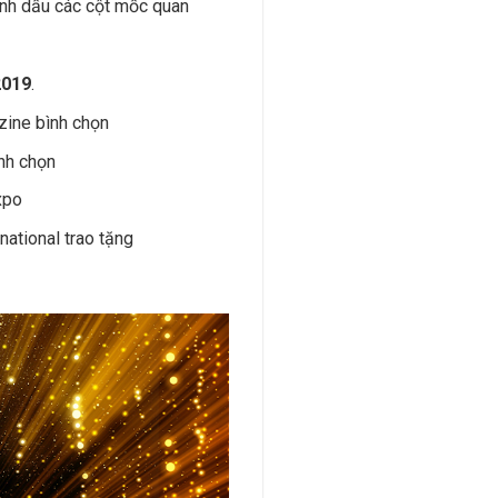
ánh dấu các cột mốc quan
2019
.
ine bình chọn
nh chọn
Expo
national trao tặng