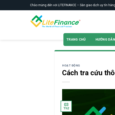
Skip
Chào mừng đến với LITEFINANCE – Sàn giao dịch uy tín hàng
to
content
TRANG CHỦ
HƯỚNG DẪ
HOẠT ĐỘNG
Cách tra cứu thô
03
Th2