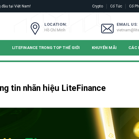
 đầu tại Việt Nam!
Crypto
Cổ Tức
Cổ Ph
LOCATION:
EMAIL US:
Hồ Chí Minh
vietnam@lit
N
LITEFINANCE TRONG TOP THẾ GIỚI
KHUYẾN MÃI
CÁC 
ng tin nhãn hiệu LiteFinance