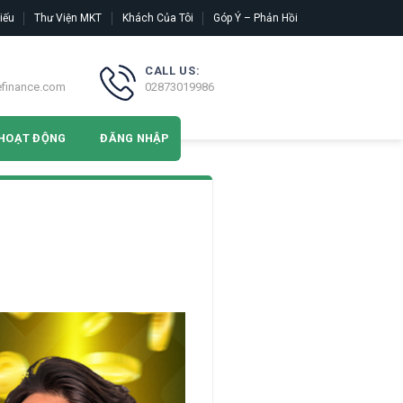
iếu
Thư Viện MKT
Khách Của Tôi
Góp Ý – Phản Hồi
CALL US:
efinance.com
02873019986
HOẠT ĐỘNG
ĐĂNG NHẬP