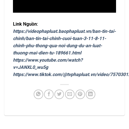
Link Nguồn:
https://videophapluat.baophapluat.vn/ban-tin-tai-
chinh/ban-tin-tai-chinh-cuoi-tuan-3-11-8-11-
chinh-phu-thong-qua-noi-dung-du-an-luat-
thuong-mai-dien-tu-189661.html
https://www.youtube.com/watch?
v=JANXL0_wu5g
https://www.tiktok.com/@tvphapluat.vn/video/75703