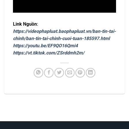
Link Nguồn:
https://videophapluat.baophapluat.vn/ban-tin-tai-
chinh/ban-tin-tai-chinh-cuoi-tuan-185597.html
https://youtu.be/EF9QO16Qmi4
https://vt.tiktok.com/ZSrddmh2m/