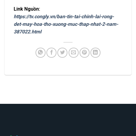
Link Nguồn:
https://tv.congly.vn/ban-tin-tai-chinh-lai-rong-
det-may-hoa-tho-xuong-muc-thap-nhat-2-nam-
387022.html