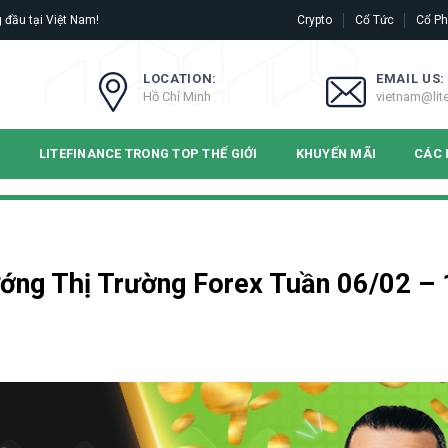
 đầu tại Việt Nam!
Crypto
Cổ Tức
Cổ Ph
LOCATION:
EMAIL US:
Hồ Chí Minh
vietnam@lit
N
LITEFINANCE TRONG TOP THẾ GIỚI
KHUYẾN MÃI
CÁC 
ớng Thị Trường Forex Tuần 06/02 – 