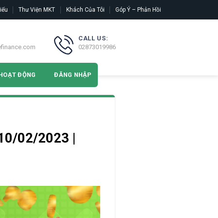
iếu
Thư Viện MKT
Khách Của Tôi
Góp Ý – Phản Hồi
CALL US:
efinance.com
02873019986
HOẠT ĐỘNG
ĐĂNG NHẬP
10/02/2023 |