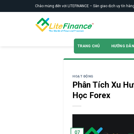
Skip
Chào mừng đến với LITEFINANCE – Sàn giao dịch uy tín hàng
to
content
TRANG CHỦ
HƯỚNG DẪ
HOẠT ĐỘNG
Phân Tích Xu Hư
Học Forex
07