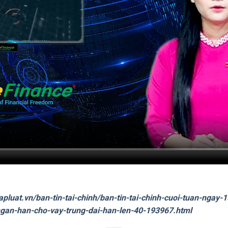
apluat.vn/ban-tin-tai-chinh/ban-tin-tai-chinh-cuoi-tuan-ngay
ngan-han-cho-vay-trung-dai-han-len-40-193967.html