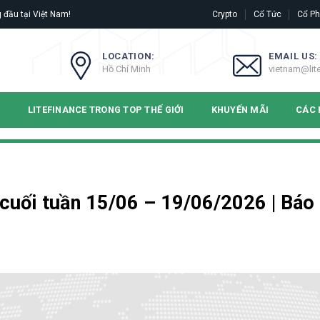
 đầu tại Việt Nam!
Crypto
Cổ Tức
Cổ Ph
LOCATION:
EMAIL US:
Hồ Chí Minh
vietnam@lit
N
LITEFINANCE TRONG TOP THẾ GIỚI
KHUYẾN MÃI
CÁC 
h cuối tuần 15/06 – 19/06/2026 | Báo