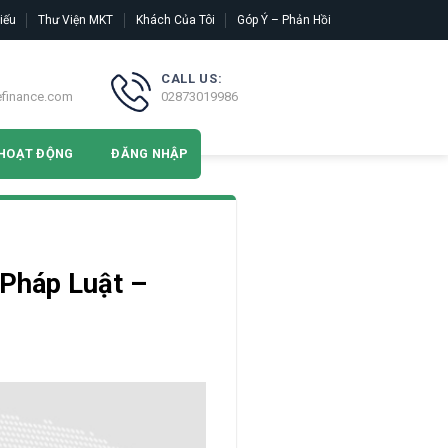
iếu
Thư Viện MKT
Khách Của Tôi
Góp Ý – Phản Hồi
CALL US:
efinance.com
02873019986
HOẠT ĐỘNG
ĐĂNG NHẬP
 Pháp Luật –