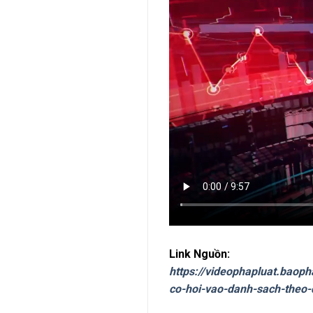
Link Nguồn:
https://videophapluat.baoph
co-hoi-vao-danh-sach-theo