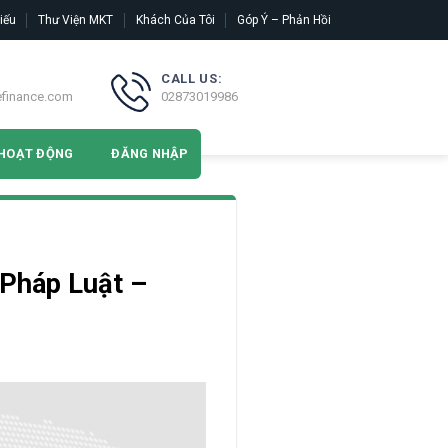
iếu
Thư Viện MKT
Khách Của Tôi
Góp Ý – Phản Hồi
CALL US:
efinance.com
02873019986
HOẠT ĐỘNG
ĐĂNG NHẬP
 Pháp Luật –