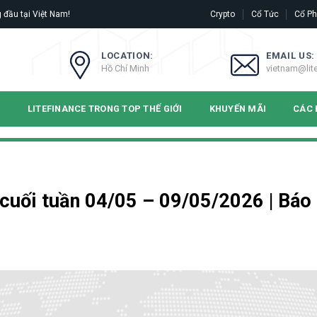
 đầu tại Việt Nam!
Crypto
Cổ Tức
Cổ Ph
LOCATION:
EMAIL US:
Hồ Chí Minh
vietnam@lit
N
LITEFINANCE TRONG TOP THẾ GIỚI
KHUYẾN MÃI
CÁC 
h cuối tuần 04/05 – 09/05/2026 | Báo