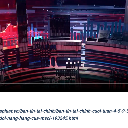
apluat.vn/ban-tin-tai-chinh/ban-tin-tai-chinh-cuoi-tuan-4-5-
-doi-nang-hang-cua-msci-193245.html