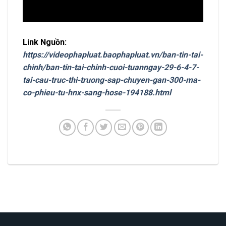
Link Nguồn:
https://videophapluat.baophapluat.vn/ban-tin-tai-
chinh/ban-tin-tai-chinh-cuoi-tuanngay-29-6-4-7-
tai-cau-truc-thi-truong-sap-chuyen-gan-300-ma-
co-phieu-tu-hnx-sang-hose-194188.html