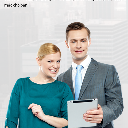
mắc cho bạn.