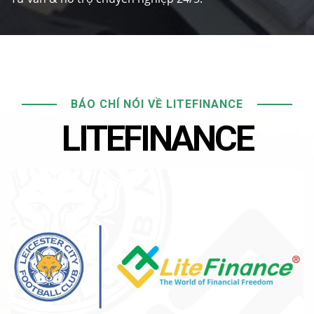
BÁO CHÍ NÓI VỀ LITEFINANCE
LITEFINANCE