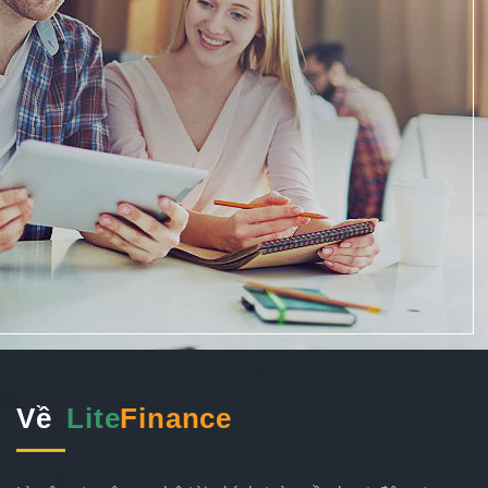
Về
Lite
Finance