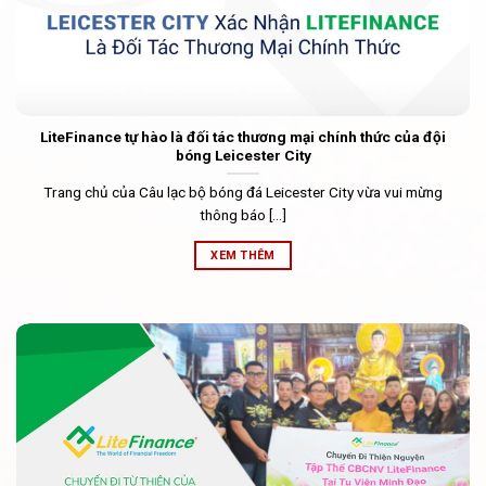
LiteFinance tự hào là đối tác thương mại chính thức của đội
bóng Leicester City
Trang chủ của Câu lạc bộ bóng đá Leicester City vừa vui mừng
thông báo [...]
XEM THÊM