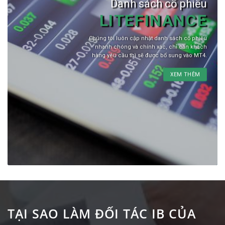
Danh sách cổ phiếu
LITEFINANCE
Chúng tôi luôn cập nhật danh sách cổ phiếu
nhanh chóng và chính xác, chỉ cần khách
hàng yêu cầu thì sẽ được bổ sung vào MT4.
XEM THÊM
TẠI SAO LÀM ĐỐI TÁC IB CỦA