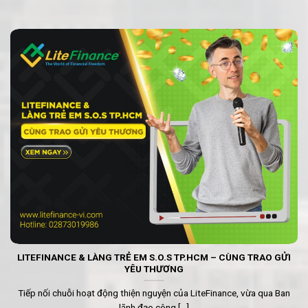
LITEFINANCE & LÀNG TRẺ EM S.O.S TP.HCM – CÙNG TRAO GỬI
YÊU THƯƠNG
Tiếp nối chuỗi hoạt động thiện nguyện của LiteFinance, vừa qua Ban
lãnh đạo công [...]