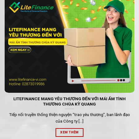
LITEFINANCE MANG YÊU THƯƠNG ĐẾN VỚI MÁI ẤM TÌNH
THƯƠNG CHÙA KỲ QUANG
Tiếp nối truyền thống thiện nguyện “trao yêu thương”, ban lãnh đạo
của Công ty [...]
XEM THÊM