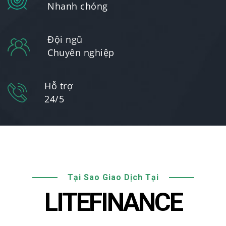
Nhanh chóng
Đội ngũ
Chuyên nghiệp
Hỗ trợ
24/5
Tại Sao Giao Dịch Tại
LITEFINANCE