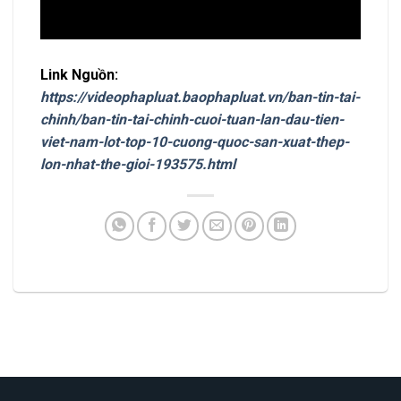
Link Nguồn:
https://videophapluat.baophapluat.vn/ban-tin-tai-
chinh/ban-tin-tai-chinh-cuoi-tuan-lan-dau-tien-
viet-nam-lot-top-10-cuong-quoc-san-xuat-thep-
lon-nhat-the-gioi-193575.html