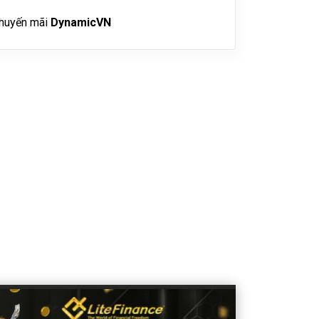
khuyến mãi
DynamicVN