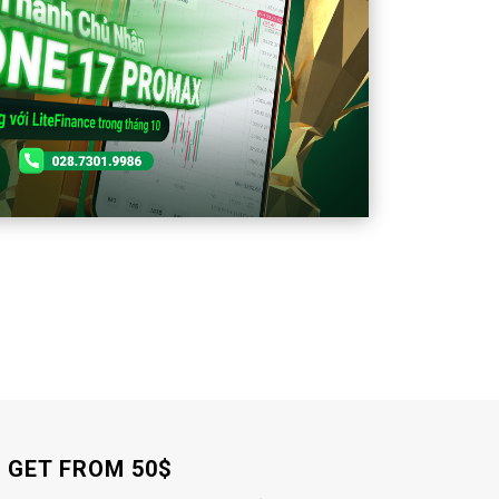
& GET FROM 50$