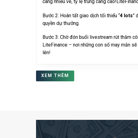
càng nhiều vé, tỷ lệ trúng càng cao!LiteFinan
Bước 2: Hoàn tất giao dịch tối thiểu “
4 lots
” 
quyền dự thưởng.
Bước 3: Chờ đón buổi livestream rút thăm cô
LiteFinance – nơi những con số may mắn s
lên!
XEM THÊM