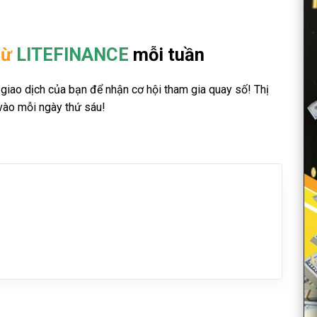
từ
LITEFINANCE
mỗi tuần
giao dịch của bạn để nhận cơ hội tham gia quay số! Thị
vào mỗi ngày thứ sáu!