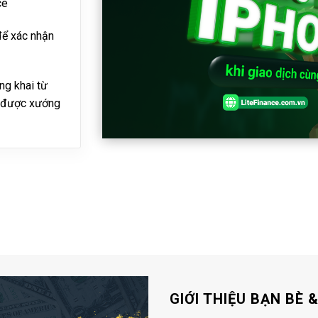
ce
để xác nhận
ng khai từ
ẽ được xướng
GIỚI THIỆU BẠN BÈ 