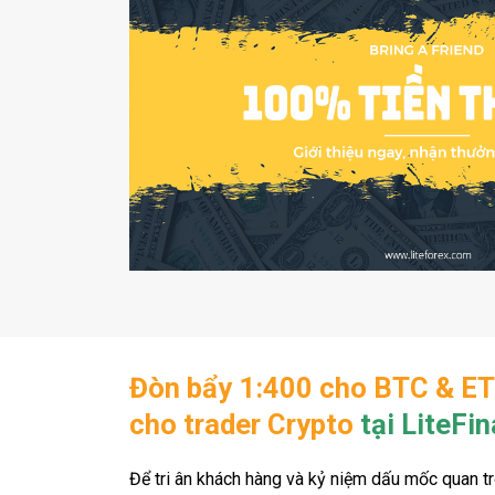
Đòn bẩy 1:400 cho BTC & ET
cho trader Crypto
tại LiteFi
Để tri ân khách hàng và kỷ niệm dấu mốc quan t