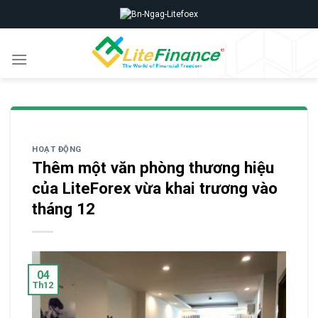
Skip
to
content
HOẠT ĐỘNG
Thêm một văn phòng thương hiệu
của LiteForex vừa khai trương vào
tháng 12
04
Th12