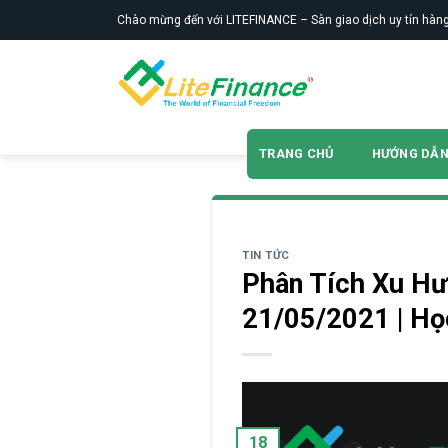
Skip
Chào mừng đến với LITEFINANCE – Sàn giao dịch uy tín hàng
to
content
TRANG CHỦ
HƯỚNG DẪ
TIN TỨC
Phân Tích Xu Hư
21/05/2021 | Họ
18