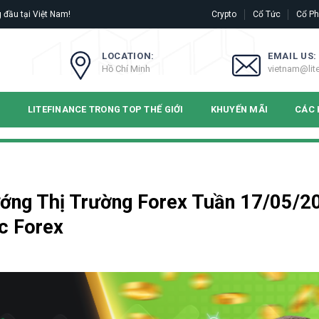
 đầu tại Việt Nam!
Crypto
Cổ Tức
Cổ Ph
LOCATION:
EMAIL US:
Hồ Chí Minh
vietnam@lit
N
LITEFINANCE TRONG TOP THẾ GIỚI
KHUYẾN MÃI
CÁC 
ớng Thị Trường Forex Tuần 17/05/2
c Forex