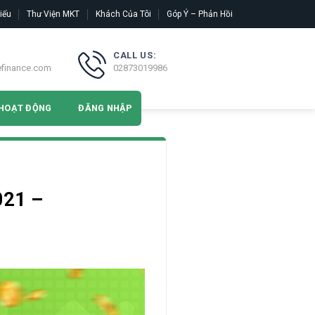
iếu
Thư Viện MKT
Khách Của Tôi
Góp Ý – Phản Hồi
CALL US:
efinance.com
02873019986
HOẠT ĐỘNG
ĐĂNG NHẬP
021 –