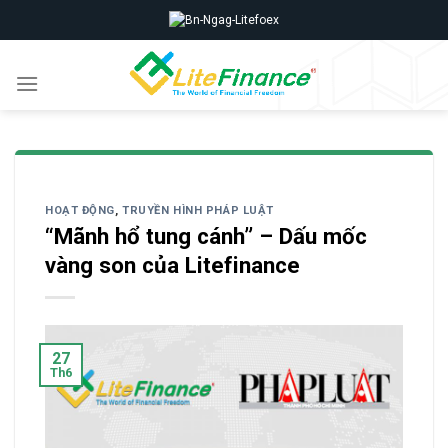
Skip
to
content
HOẠT ĐỘNG
,
TRUYỀN HÌNH PHÁP LUẬT
“Mãnh hổ tung cánh” – Dấu mốc
vàng son của Litefinance
27
Th6