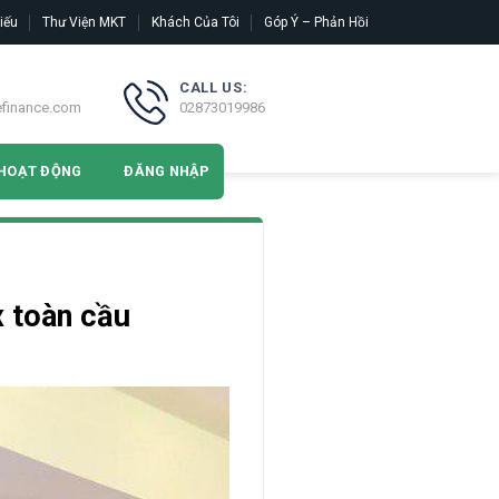
iếu
Thư Viện MKT
Khách Của Tôi
Góp Ý – Phản Hồi
CALL US:
efinance.com
02873019986
HOẠT ĐỘNG
ĐĂNG NHẬP
x toàn cầu