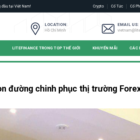
 đầu tại Việt Nam!
Crypto
Cổ Tức
Cổ Ph
LOCATION:
EMAIL US:
Hồ Chí Minh
vietnam@lit
N
LITEFINANCE TRONG TOP THẾ GIỚI
KHUYẾN MÃI
CÁC 
on đường chinh phục thị trường Fore