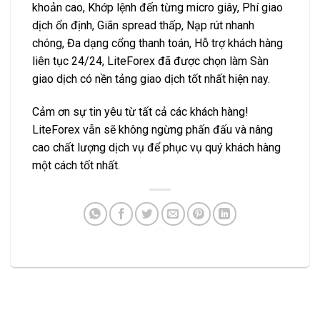
khoản cao, Khớp lệnh đến từng micro giây, Phí giao
dịch ổn định, Giãn spread thấp, Nạp rút nhanh
chóng, Đa dạng cổng thanh toán, Hỗ trợ khách hàng
liên tục 24/24, LiteForex đã được chọn làm Sàn
giao dịch có nền tảng giao dịch tốt nhất hiện nay.
Cảm ơn sự tin yêu từ tất cả các khách hàng!
LiteForex vẫn sẽ không ngừng phấn đấu và nâng
cao chất lượng dịch vụ để phục vụ quý khách hàng
một cách tốt nhất.