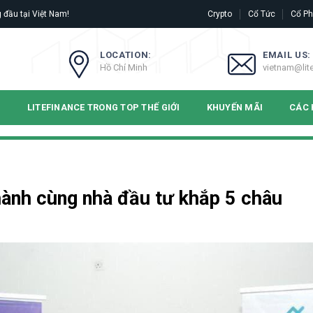
 đầu tại Việt Nam!
Crypto
Cổ Tức
Cổ Ph
LOCATION:
EMAIL US:
Hồ Chí Minh
vietnam@lit
N
LITEFINANCE TRONG TOP THẾ GIỚI
KHUYẾN MÃI
CÁC 
hành cùng nhà đầu tư khắp 5 châu