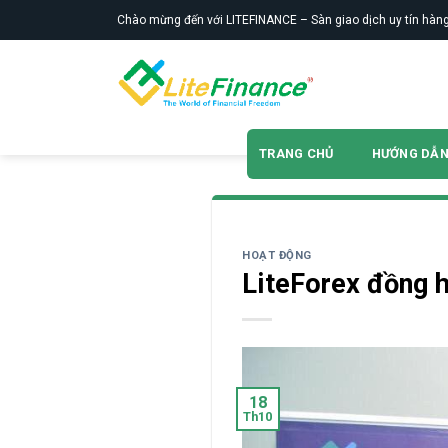
Skip
Chào mừng đến với LITEFINANCE – Sàn giao dịch uy tín hàng
to
content
TRANG CHỦ
HƯỚNG DẪ
HOẠT ĐỘNG
LiteForex đồng 
18
Th10