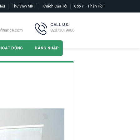
iếu
Thư Viện MKT
Khách Của Tôi
Góp Ý – Phản Hồi
CALL US:
efinance.com
02873019986
HOẠT ĐỘNG
ĐĂNG NHẬP