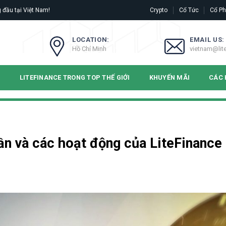
 đầu tại Việt Nam!
Crypto
Cổ Tức
Cổ Ph
LOCATION:
EMAIL US:
Hồ Chí Minh
vietnam@lit
N
LITEFINANCE TRONG TOP THẾ GIỚI
KHUYẾN MÃI
CÁC 
ần và các hoạt động của LiteFinance