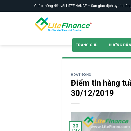
Skip
Chào mừng đến với LITEFINANCE – Sàn giao dịch uy tín hàng
to
content
TRANG CHỦ
HƯỚNG DẪ
HOẠT ĐỘNG
Điểm tin hàng tu
30/12/2019
30
Th12