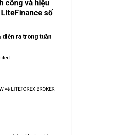
h công và hiệu
 LiteFinance số
 diễn ra trong tuần
nited.
IEW về LITEFOREX BROKER