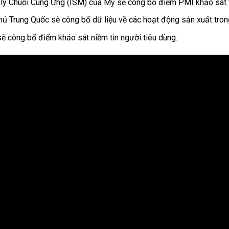
 lý Chuỗi Cung Ứng (ISM) của Mỹ sẽ công bố điểm PMI khảo sát 
hủ Trung Quốc sẽ công bố dữ liệu về các hoạt động sản xuất tron
ẽ công bố điểm khảo sát niềm tin người tiêu dùng.