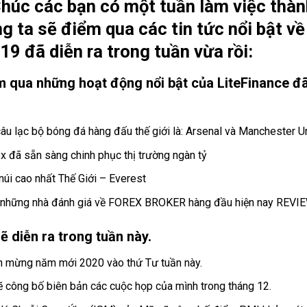
húc các bạn có một tuần làm việc thàn
g ta sẽ điểm qua các tin tức nổi bật về
9 đã diễn ra trong tuần vừa rồi:
m qua những hoạt động nổi bật của LiteFinance đã
 câu lạc bộ bóng đá hàng đấu thế giới là: Arsenal và Manchester U
x đã sẵn sàng chinh phục thị trường ngàn tỷ
núi cao nhất Thế Giới – Everest
những nhà đánh giá về FOREX BROKER hàng đầu hiện nay REV
sẽ diễn ra trong tuần này.
ón mừng năm mới 2020 vào thứ Tư tuần này.
ẽ công bố biên bản các cuộc họp của mình trong tháng 12.