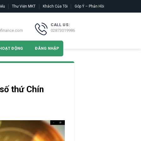
iếu
Thư Viện MKT
Khách Của Tôi
Góp Ý – Phản Hồi
CALL US:
efinance.com
02873019986
HOẠT ĐỘNG
ĐĂNG NHẬP
 số thứ Chín