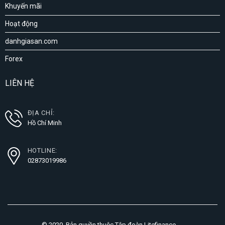
Khuyến mãi
Hoạt động
danhgiasan.com
Forex
LIÊN HỆ
ĐỊA CHỈ:
Hồ Chí Minh
HOTLINE:
02873019986
© 2020. Bản quyền thuộc Tập đoàn Litefinance