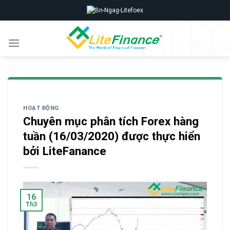
Skip
to
content
HOẠT ĐỘNG
Chuyên mục phân tích Forex hàng
tuần (16/03/2020) được thực hiển
bởi LiteFanance
16
Th3