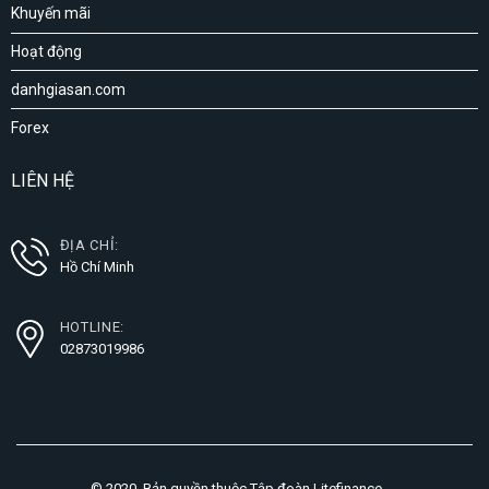
Khuyến mãi
Hoạt động
danhgiasan.com
Forex
LIÊN HỆ
ĐỊA CHỈ:
Hồ Chí Minh
HOTLINE:
02873019986
© 2020. Bản quyền thuộc Tập đoàn Litefinance