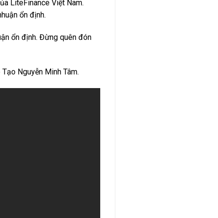
của LiteFinance Việt Nam.
nhuận ổn định.
huận ổn định. Đừng quên đón
o Tạo Nguyễn Minh Tâm.