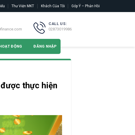
iếu
Thư Viện MKT
Khách Của Tôi
Góp Ý – Phản Hồi
CALL US:
efinance.com
02873019986
HOẠT ĐỘNG
ĐĂNG NHẬP
 được thực hiện