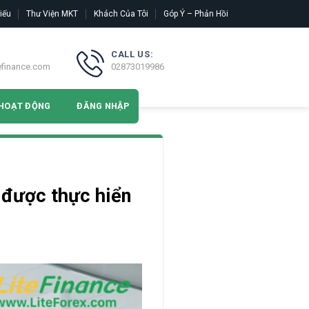
iếu
Thư Viện MKT
Khách Của Tôi
Góp Ý – Phản Hồi
CALL US:
efinance.com
02873019986
HOẠT ĐỘNG
ĐĂNG NHẬP
 được thực hiển