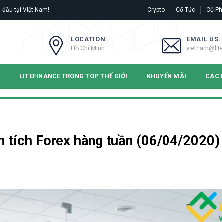
 đầu tại Việt Nam!
Crypto
Cổ Tức
Cổ Ph
LOCATION:
EMAIL US:
Hồ Chí Minh
vietnam@lit
N
LITEFINANCE TRONG TOP THẾ GIỚI
KHUYẾN MÃI
CÁC 
 tích Forex hàng tuần (06/04/2020)