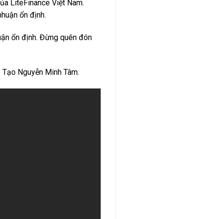
của LiteFinance Việt Nam.
nhuận ổn định.
huận ổn định. Đừng quên đón
o Tạo Nguyễn Minh Tâm.