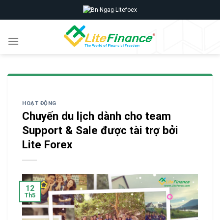
Skip
to
content
HOẠT ĐỘNG
Chuyến du lịch dành cho team
Support & Sale được tài trợ bởi
Lite Forex
12
Th5