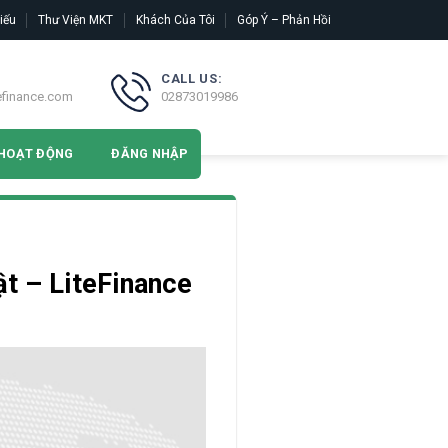
iếu
Thư Viện MKT
Khách Của Tôi
Góp Ý – Phản Hồi
CALL US:
efinance.com
02873019986
HOẠT ĐỘNG
ĐĂNG NHẬP
ật – LiteFinance