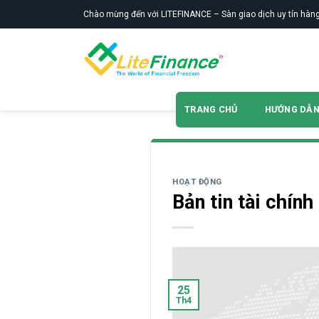
Skip
Chào mừng đến với LITEFINANCE – Sàn giao dịch uy tín hàng
to
content
TRANG CHỦ
HƯỚNG DẪ
HOẠT ĐỘNG
Bản tin tài chín
25
Th4