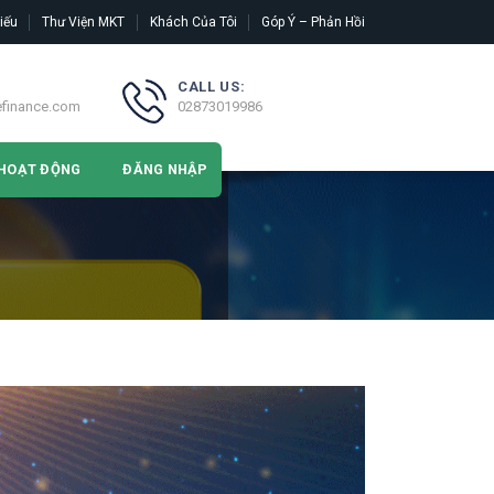
iếu
Thư Viện MKT
Khách Của Tôi
Góp Ý – Phản Hồi
CALL US:
efinance.com
02873019986
HOẠT ĐỘNG
ĐĂNG NHẬP