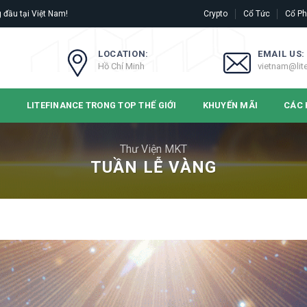
 đầu tại Việt Nam!
Crypto
Cổ Tức
Cổ Ph
LOCATION:
EMAIL US:
Hồ Chí Minh
vietnam@lit
N
LITEFINANCE TRONG TOP THẾ GIỚI
KHUYẾN MÃI
CÁC 
Thư Viện MKT
TUẦN LỄ VÀNG