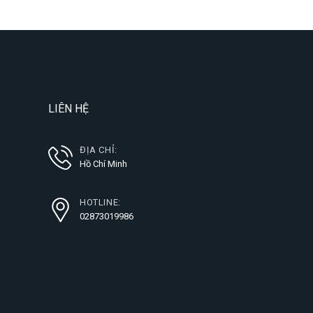
LIÊN HỆ
ĐỊA CHỈ:
Hồ Chí Minh
HOTLINE:
02873019986