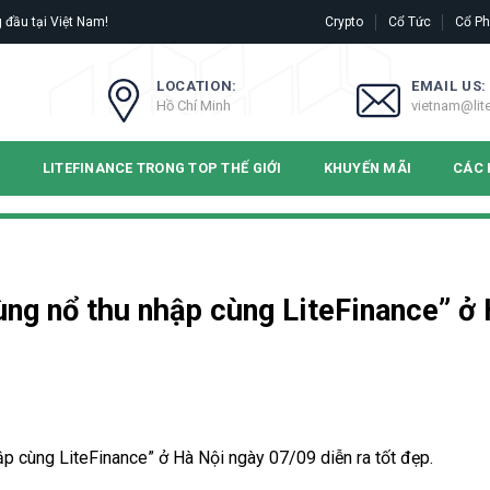
 đầu tại Việt Nam!
Crypto
Cổ Tức
Cổ Ph
LOCATION:
EMAIL US:
Hồ Chí Minh
vietnam@lit
N
LITEFINANCE TRONG TOP THẾ GIỚI
KHUYẾN MÃI
CÁC 
ùng nổ thu nhập cùng LiteFinance” ở 
ập cùng LiteFinance” ở Hà Nội ngày 07/09 diễn ra tốt đẹp.